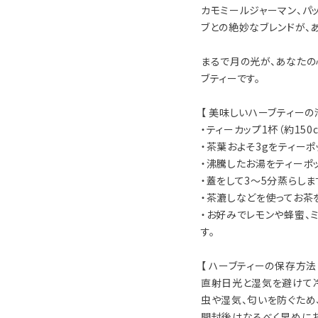
カモミールジャーマン、パ
ブとの絶妙なブレンドが、
まるで月の光が、あなたの
ブティーです。
【 美味しいハーブティーの
・ティーカップ1杯（約150
・茶葉およそ3gをティーポ
・沸騰したお湯をティーポ
・蓋をして3～5分蒸らしま
・茶漉しなどを使ってお茶
・お好みでレモンや蜂蜜、
す。
【 ハーブティーの保存方法 
直射日光と湿気を避けて冷
虫や湿気、匂いを防ぐため
開封後はなるべく早めにお