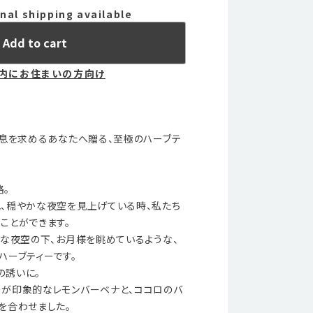
nal shipping available
Add to cart
内にお住まいの方向け
休息を求めるあなたへ贈る、至極のハーブテ
路。
、穏やかな夜空を見上げている時、私たち
ことができます。
寂な夜空の下、お月様を眺めているような、
ハーブティーです。
の誘いに。
が印象的なレモンバーベナと、ココロのバ
を合わせました。