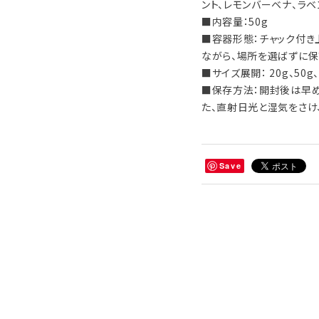
ント、レモンバーベナ、ラベ
■内容量：50g
■容器形態：チャック付き
ながら、場所を選ばずに保
■サイズ展開： 20g、50g、
■保存方法：開封後は早め
た、直射日光と湿気をさけ
Save