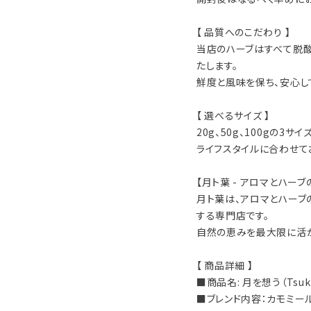
【 品質へのこだわり 】
当店のハーブはすべて脱
たします。
鮮度と風味を保ち、安心し
【 選べるサイズ 】
20g、50g、100gの3サ
ライフスタイルに合わせて
【月ト葉 - アロマとハーブ
月ト葉は、アロマとハーブ
する専門店です。
自然の恵みを最大限に活か
【 商品詳細 】
■商品名: 月を想う（Tsuki
■ブレンド内容：カモミー