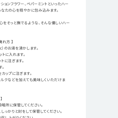
ッションフラワー、ペパーミントといったハー
あなたの心を穏やかに包み込みます。
心をそっと撫でるような、そんな優しいハー
淹れ方 】
cc）のお湯を沸かします。
ットに入れます。
ットに注ぎます。
す。
をカップに注ぎます。
ミルクなどを加えても美味しくいただけま
】
暗所に保管してください。
、しっかりと封をして保管してください。
召し上がりください。