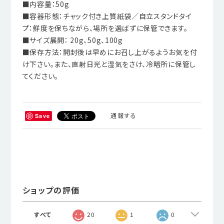
■内容量：50g
■容器形態：チャック付き上質紙袋／自立スタンドタイ
プ：鮮度を保ちながら、場所を選ばずに保管できます。
■サイズ展開： 20g、50g、100g
■保存方法：開封後は早めにお召し上がるようお気を付
け下さい。また、直射日光と湿気をさけ、冷暗所に保管し
てください。
通報する
Save
ショップの評価
すべて
20
1
0