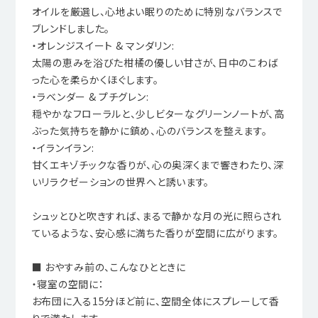
オイルを厳選し、心地よい眠りのために特別なバランスで
ブレンドしました。
・オレンジスイート & マンダリン:
太陽の恵みを浴びた柑橘の優しい甘さが、日中のこわば
った心を柔らかくほぐします。
・ラベンダー & プチグレン:
穏やかなフローラルと、少しビターなグリーンノートが、高
ぶった気持ちを静かに鎮め、心のバランスを整えます。
・イランイラン:
甘くエキゾチックな香りが、心の奥深くまで響きわたり、深
いリラクゼーションの世界へと誘います。
シュッとひと吹きすれば、まるで静かな月の光に照らされ
ているような、安心感に満ちた香りが空間に広がります。
■ おやすみ前の、こんなひとときに
・寝室の空間に：
お布団に入る15分ほど前に、空間全体にスプレーして香