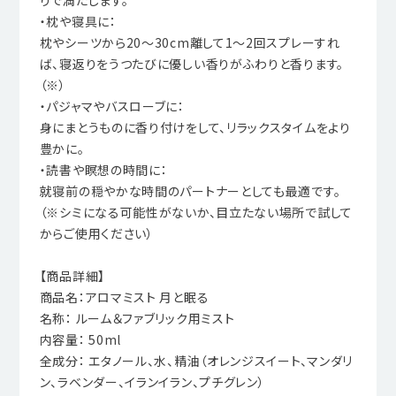
りで満たします。
・枕や寝具に：
枕やシーツから20～30cm離して1～2回スプレーすれ
ば、寝返りをうつたびに優しい香りがふわりと香ります。
（※）
・パジャマやバスローブに：
身にまとうものに香り付けをして、リラックスタイムをより
豊かに。
・読書や瞑想の時間に：
就寝前の穏やかな時間のパートナーとしても最適です。
（※シミになる可能性がないか、目立たない場所で試して
からご使用ください）
【商品詳細】
商品名：アロマミスト 月と眠る
名称： ルーム＆ファブリック用ミスト
内容量： 50ml
全成分： エタノール、水、精油（オレンジスイート、マンダリ
ン、ラベンダー、イランイラン、プチグレン）