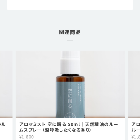
関連商品
のル
アロマミスト 空に踊る 50ml｜天然精油のルー
アロ
ムスプレー（深呼吸したくなる香り）
ル
¥1,800
¥1,