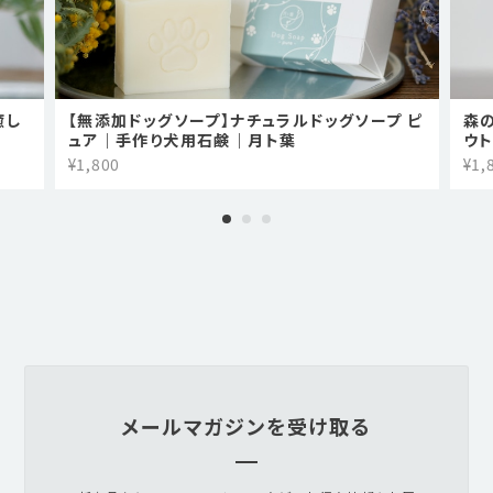
癒し
【無添加ドッグソープ】ナチュラルドッグソープ ピ
森の
ュア｜手作り犬用石鹸｜月ト葉
ウ
¥1,800
¥1,
メールマガジンを受け取る