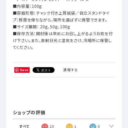
■内容量：100g
■容器形態：チャック付き上質紙袋／自立スタンドタイ
プ：鮮度を保ちながら、場所を選ばずに保管できます。
■サイズ展開： 20g、50g、100g
■保存方法：開封後は早めにお召し上がるようお気を付
け下さい。また、直射日光と湿気をさけ、冷暗所に保管し
てください。
通報する
Save
ショップの評価
すべて
20
1
0