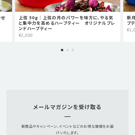
幸せ
上弦 50g｜上弦の月のパワーを味方に、やる気
新
と集中力を高めるハーブティー オリジナルブレ
ブ
ンドハーブティー
¥1,
¥2,000
メールマガジンを受け取る
新商品やキャンペーン、イベントなどのお得な情報をお届
けいたします。